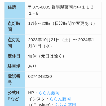
住所
〒375-0005 群馬県藤岡市中１１３
１−８
点灯時
17時～22時（日没時間で変更あり）
間
点灯期
2023年10月21日（土）〜 2024年1
間
月31日（水）
定休日
無休（元日は除く）
駐車場
あり
電話番
0274248220
号
公式H
HP：
ららん藤岡
Pなど
インスタ：
ららん藤岡
X(旧Twitter)：
ららん藤岡