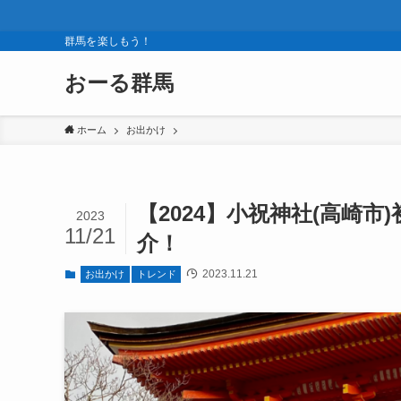
群馬を楽しもう！
おーる群馬
ホーム
お出かけ
【2024】小祝神社(高崎
2023
11/21
介！
2023.11.21
お出かけ
トレンド