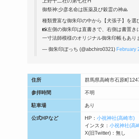
上野十二社の第七社⛩️
御祭神:少彦名命は医薬及び穀霊の神🙏
種類豊富な御朱印の中から【犬張子】を選
📸左側の御朱印は直書きで、右側は書置き
一寸法師模様のオリジナル御朱印帳もありま
— 御朱印ぼっち (@abchiro0321)
February 
住所
群馬県高崎市石原町124
参拝時間
不明
駐車場
あり
公式HPなど
HP：
小祝神社(高崎市)
インスタ：
小祝神社(高崎
X(旧Twitter)：無し