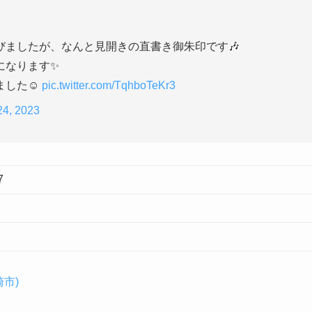
びましたが、なんと見開きの直書き御朱印です🎶
になります✨
した☺️
pic.twitter.com/TqhboTeKr3
24, 2023
7
市)