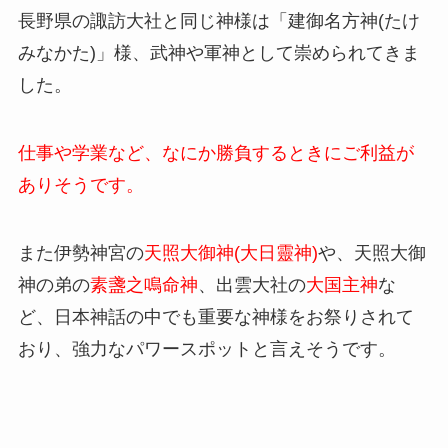
長野県の諏訪大社と同じ神様は「
建御名方神(たけ
みなかた
)」様、武神や軍神として崇められてきま
した。
仕事や学業など、なにか勝負するときにご利益が
ありそうです。
また伊勢神宮の
天照大御神(大日靈神)
や、天照大御
神の弟の
素盞之鳴命神
、出雲大社の
大国主神
な
ど、日本神話の中でも重要な神様をお祭りされて
おり、強力なパワースポットと言えそうです。