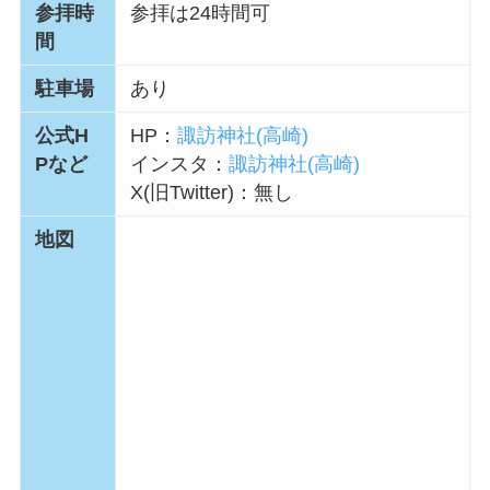
参拝時
参拝は24時間可
間
駐車場
あり
公式H
HP：
諏訪神社(高崎)
Pなど
インスタ：
諏訪神社(高崎)
X(旧Twitter)：無し
地図