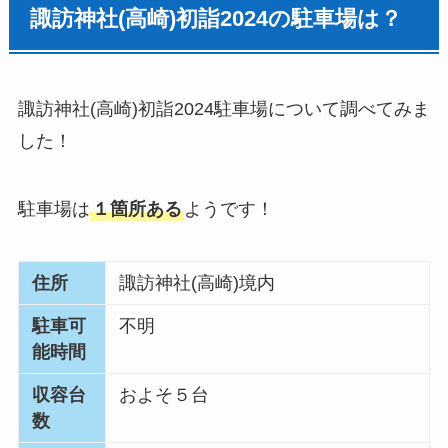
諏訪神社(高崎)
初詣
2024の駐車場は？
諏訪神社(高崎)
初詣
2024駐車場について調べてみま
した！
駐車場は
１
箇所
ある
ようです！
住所
諏訪神社(高崎)境内
駐車可
不明
能時間
収容台
およそ５台
数