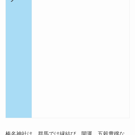
榛名神社は、群馬では縁結び、開運、五穀豊穣な