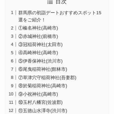
目次
群馬県の初詣デートおすすめスポット15
選をご紹介！
①榛名神社(高崎市)
②赤城神社(前橋市)
③冠稲荷神社(太田市)
④髙崎神社(高崎市)
⑤伊香保神社(渋川市)
⑥尾曳稲荷神社(館林市)
⑦草津穴守稲荷神社(吾妻郡)
⑧於菊稲荷神社(高崎市)
⑨小祝神社(高崎市)
⑩玉村八幡宮(佐波郡)
⑪五徳山水澤寺(渋川市)