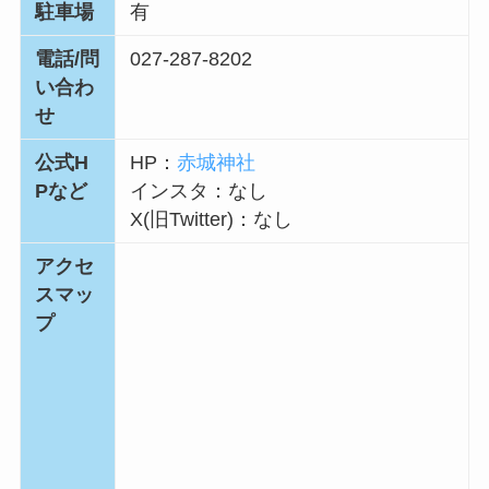
駐車場
有
電話/問
027-287-8202
い合わ
せ
公式H
HP：
赤城神社
Pなど
インスタ：なし
X(旧Twitter)：なし
アクセ
スマッ
プ