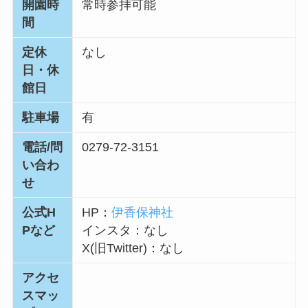
開園時
常時参拝可能
間
定休
なし
日・休
館日
駐車場
有
電話/問
0279-72-3151
い合わ
せ
公式H
HP：
伊香保神社
Pなど
インスタ：なし
X(旧Twitter)：なし
アクセ
スマッ