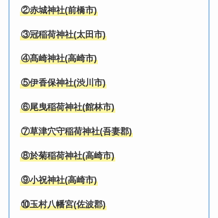
②
赤城神社
(
前橋市
)
③
冠稲荷神社
(太田市)
④
髙崎神社
(高崎市)
⑤
伊香保神社
(
渋川市
)
⑥
尾曳稲荷神社
(
館林市
)
⑦
草津穴守稲荷神社
(
吾妻郡
)
⑧
於菊稲荷神社
(
高崎市
)
⑨
小祝神社
(
高崎市
)
⑩
玉村八幡宮
(
佐波郡
)