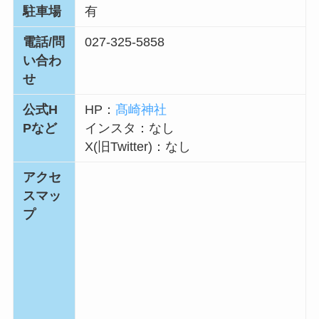
駐車場
有
電話/問
027-325-5858
い合わ
せ
公式H
HP：
髙崎神社
Pなど
インスタ：
なし
X(旧Twitter)：
なし
アクセ
スマッ
プ