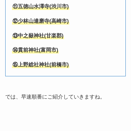
⑪
五徳山水澤寺
(
渋川市
)
⑫
少林山達磨寺
(
高崎市
)
⑬
中之嶽神社
(
甘楽郡
)
⑭
貫前神社
(
富岡市
)
⑮
上野総社神社
(
前橋市
)
では、早速順番にご紹介していきますね。