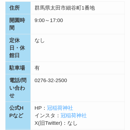
住所
群馬県太田市細谷町1番地
開園時
9:00～17:00
間
定休
なし
日・休
館日
駐車場
有
電話/問
0276-32-2500
い合わ
せ
公式H
HP：
冠稲荷神社
Pなど
インスタ：
冠稲荷神社
X(旧Twitter)：
なし