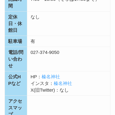
間
定休
なし
日・休
館日
駐車場
有
電話/問
027-374-9050
い合わ
せ
公式H
HP：
榛名神社
Pなど
インスタ：
榛名神社
X(旧Twitter)：なし
アクセ
スマッ
プ