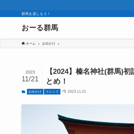
群馬を楽しもう！
おーる群馬
ホーム
お出かけ
【2024】榛名神社(群馬
2023
11/21
とめ！
2023.11.21
お出かけ
トレンド