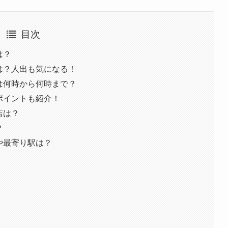
目次
は？
況は？人出も気になる！
間は何時から何時まで？
めポイントも紹介！
店は？
？
スや最寄り駅は？