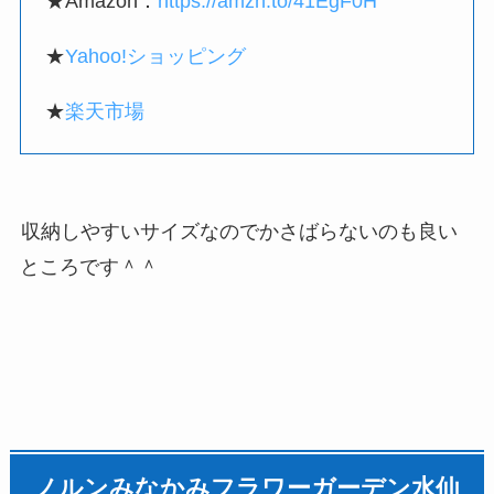
★Amazon：
https://amzn.to/41EgF0H
★
Yahoo!ショッピング
★
楽天市場
収納しやすいサイズなのでかさばらないのも良い
ところです＾＾
ノルンみなかみフラワーガーデン水仙