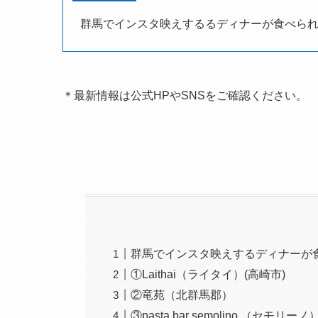
群馬でインスタ映えするるディナーが食べられ
＊最新情報は公式HPやSNSをご確認ください。
群馬でインスタ映えするディナーが
①Laithai（ライタイ）(高崎市)
②竜苑（北群馬郡）
③pasta bar semolino （セモリー