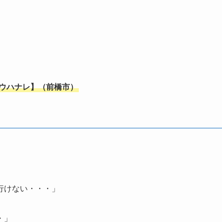
ウハナレ】
（
前橋市
）
行けない・・・」
・」