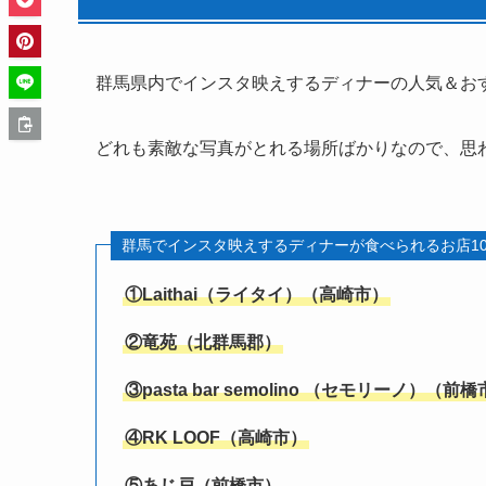
群馬県内でインスタ映えするディナーの人気＆お
どれも素敵な写真がとれる場所ばかりなので、思
群馬でインスタ映えするディナーが食べられるお店1
①
Laithai
（ライタイ）
（高崎市）
②
竜苑
（
北群馬郡
）
③
pasta bar semolino （セモリーノ）（前
④
RK LOOF
（
高崎市
）
⑤
あじ戸
（
前橋市
）