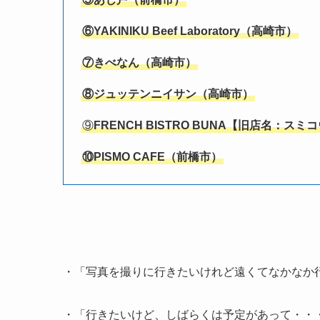
⑥
YAKINIKU Beef Laboratory
（
高崎市
）
⑦
きべなん
（
高崎市
）
⑧
ジュッテンニイサン
（
高崎市
）
⑨
FRENCH BISTRO BUNA【旧店名：
スミコ
⑩
PISMO CAFE
（
前橋市
）
・「写真を撮りに行きたいけれど遠くてなかなか
・「行きたいけど、しばらくは予定があって・・