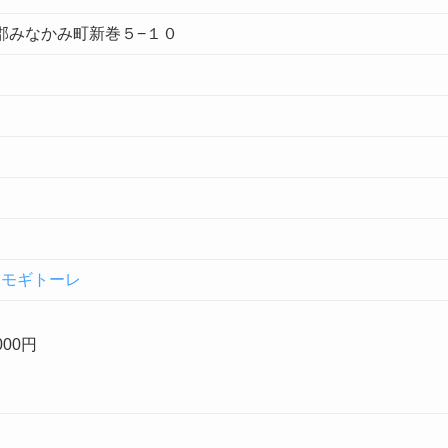
利根郡みなかみ町新巻５−１０
ドモギトーレ
00円