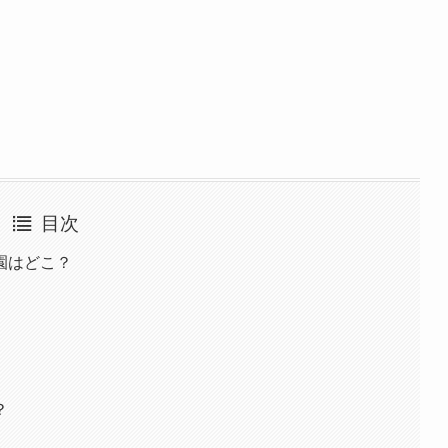
目次
園はどこ？
？