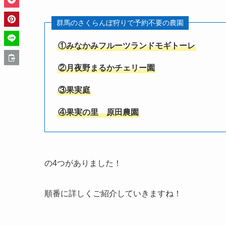
群馬のさくらんぼ狩りで予約不要の農園
①みなかみフルーツランドモギトーレ
②月夜野まるかチェリー園
③果実庭
④果実の里 原田農園
の4つがありました！
順番に詳しくご紹介していきますね！