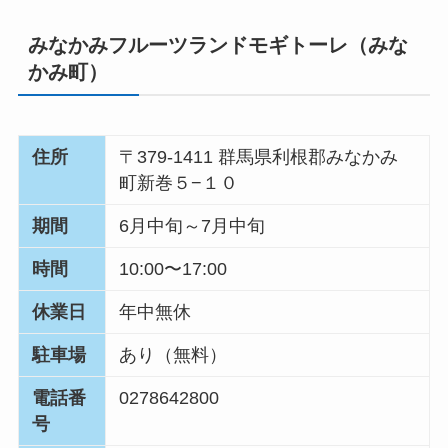
みなかみフルーツランドモギトーレ（みな
かみ町）
住所
〒379-1411 群馬県利根郡みなかみ
町新巻５−１０
期間
6月中旬～7月中旬
時間
10:00〜17:00
休業日
年中無休
駐車場
あり（無料）
電話番
0278642800
号