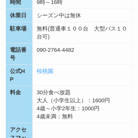
時間
9時～16時
休業日
シーズン中は無休
駐車場
無料(普通車１００台 大型バス１０
台可)
電話番
090-2764-4482
号
公式H
桜桃園
P
料金
30分食べ放題
大人（小学生以上）：1600円
4歳～小学2年生：1000円
4歳未満：無料
アクセ
スマッ