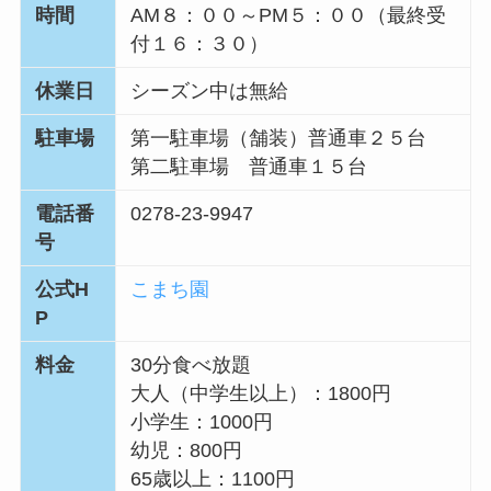
時間
AM８：００～PM５：００（最終受
付１６：３０）
休業日
シーズン中は無給
駐車場
第一駐車場（舗装）普通車２５台
第二駐車場 普通車１５台
電話番
0278-23-9947
号
公式H
こまち園
P
料金
30分食べ放題
大人（中学生以上）：1800円
小学生：1000円
幼児：800円
65歳以上：1100円