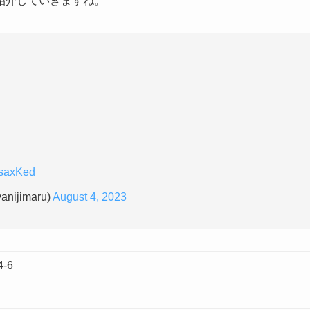
紹介していきますね。
yssaxKed
ijimaru)
August 4, 2023
-6