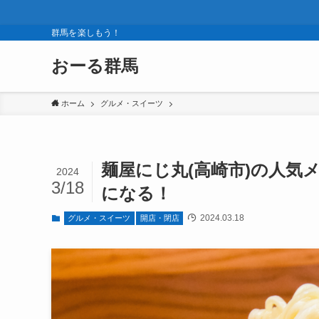
群馬を楽しもう！
おーる群馬
ホーム
グルメ・スイーツ
麺屋にじ丸(高崎市)の人気
2024
3/18
になる！
2024.03.18
グルメ・スイーツ
開店・閉店