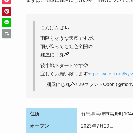
まずは、簡単に麺屋にじ丸の基本情報についてご
こんばんは🌇
雨降りそうな天気ですが、
雨が降っても虹色全開の
麺屋にじ丸🌈
後半戦スタートです😊
宜しくお願い致します✨
pic.twitter.com/ly
— 麺屋にじ丸🌈7.29グランドOpen (@menyan
住所
群馬県高崎市島野町1044
オープン
2023年7月29日