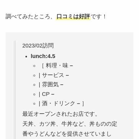
調べてみたところ、
口コミは好評
です！
2023/02訪問
lunch:
4.5
［ 料理・味
–
|
サービス
–
|
雰囲気
–
|
CP
–
|
酒・ドリンク
–
］
最近オープンされたお店です。
天丼、カツ丼、牛丼など、丼ものの定
番やうどんなどを提供させていまし