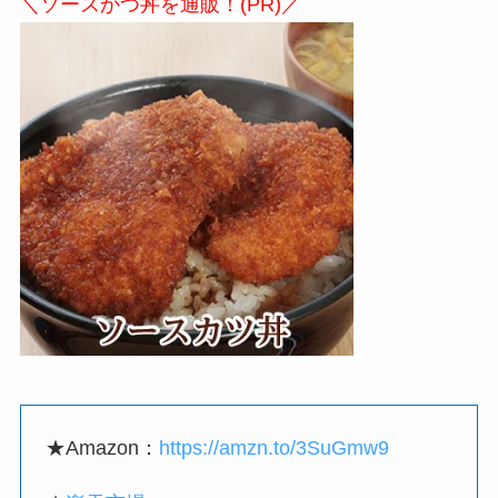
＼ソースかつ丼を通販！(PR)／
★Amazon：
https://amzn.to/3SuGmw9