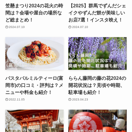
笠懸まつり2024の花火の時
【2025】群馬でずんだシェ
間は？会場や屋台の場所な
イクやずんだ餅が美味しい
ど総まとめ！
お店7選！インスタ映え！
2024.07.10
2024.07.10
パスタバルミルティーロ(富
ららん藤岡の藤の花2024の
岡市)の口コミ・評判は？メ
開花状況は？見頃や時期、
ニューや料金も紹介！
駐車場も紹介！
2022.11.05
2023.04.23