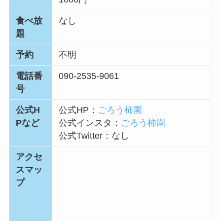
食べ放
なし
題
予約
不明
電話番
090-2535-9061
号
公式H
公式HP：
ごろう柿園
Pなど
公式インスタ：
ごろう柿園
公式Twitter：
なし
アクセ
スマッ
プ