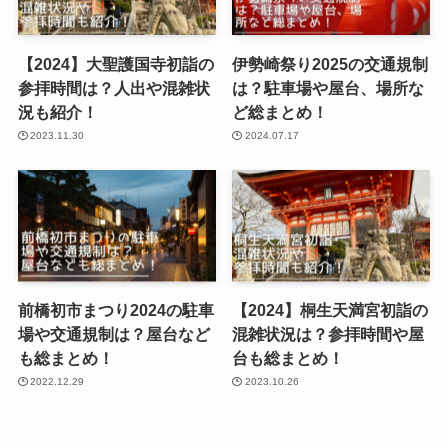
【2024】大聖護国寺初詣の
伊勢崎祭り2025の交通規制
参拝時間は？人出や混雑状
は？駐車場や屋台、場所な
況も紹介！
ど総まとめ！
2023.11.30
2024.07.17
前橋初市まつり2024の駐車
【2024】桐生天満宮初詣の
場や交通規制は？屋台など
混雑状況は？参拝時間や屋
も総まとめ！
台も総まとめ！
2022.12.29
2023.10.26