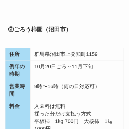
②
ごろう柿園
（
沼田市
）
住所
群馬県沼田市上発知町1159
例年の
10月20日ごろ～11月下旬
時期
営業時
9時〜16時（雨の日対応可）
間
料金
入園料は無料
採った分だけ支払う方式
平核柿 1kg 700円 大核柿 1㎏
1000円