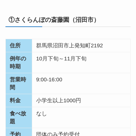
①
さくらんぼの斎藤園
（
沼田市
）
住所
群馬県沼田市上発知町2192
例年の
10月下旬～11月下旬
時期
営業時
9:00-16:00
間
料金
小学生以上1000円
食べ放
なし
題
予約
団体のみ予約受付