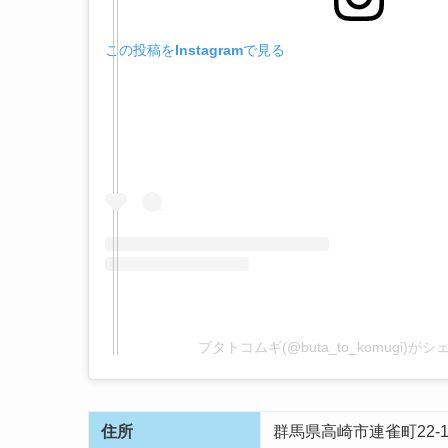
この投稿をInstagramで見る
ブタトコムギ(@buta_to_komugi)が
住所
群馬県
高崎市連雀町22-