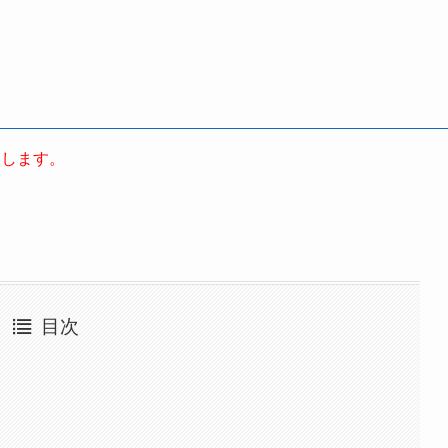
たします。
目次
？