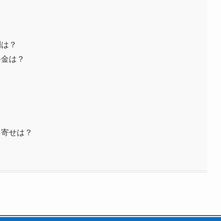
？
判は？
料金は？
？
り寄せは？