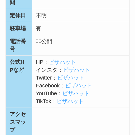
間
定休日
不明
駐車場
有
電話番
非公開
号
公式H
HP：
ピザハット
Pなど
インスタ：
ピザハット
Twitter：
ピザハット
Facebook：
ピザハット
YouTube：
ピザハット
TikTok：
ピザハット
アクセ
スマッ
プ