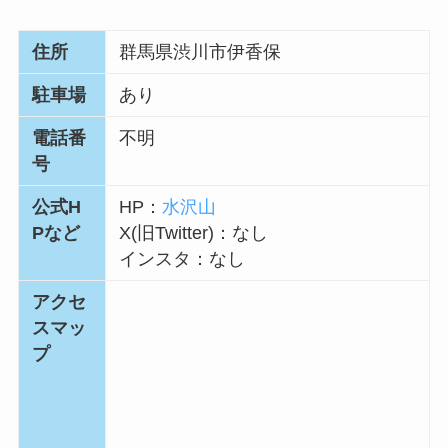
住所
群馬県渋川市伊香保
駐車場
あり
電話番
不明
号
公式H
HP：
水沢山
Pなど
X(旧Twitter)：なし
インスタ：なし
アクセ
スマッ
プ