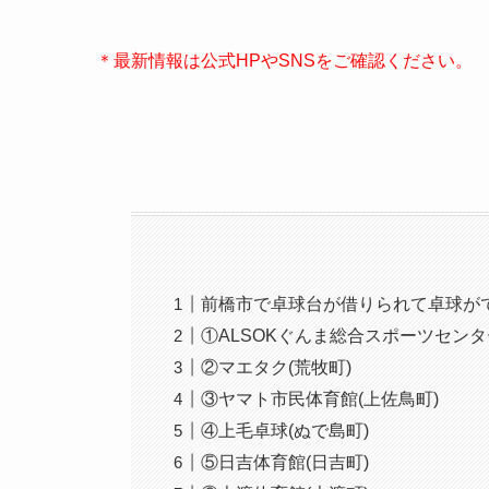
＊最新情報は公式HPやSNSをご確認ください。
前橋市で卓球台が借りられて卓球が
①ALSOKぐんま総合スポーツセンタ
②マエタク(荒牧町)
③ヤマト市民体育館(上佐鳥町)
④上毛卓球(ぬで島町)
⑤日吉体育館(日吉町)