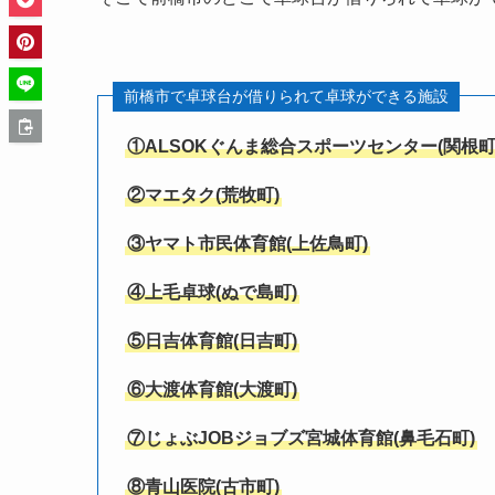
前橋市で卓球台が借りられて卓球ができる施設
①ALSOKぐんま総合スポーツセンター(
関根
②マエタク(
荒牧町
)
③ヤマト市民体育館(
上佐鳥町
)
④上毛卓球(
ぬで島町
)
⑤日吉体育館(
日吉町
)
⑥大渡体育館(
大渡町
)
⑦じょぶJOBジョブズ宮城体育館(
鼻毛石町
)
⑧青山医院(
古市町
)