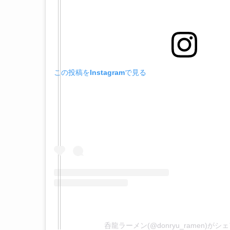
この投稿をInstagramで見る
呑龍ラーメン(@donryu_ramen)が