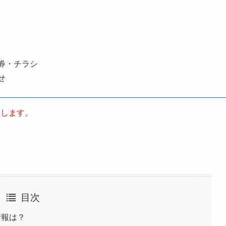
券・チラシ
せ
たします。
目次
情報は？