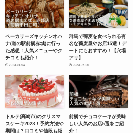
ベーカリーズキッチンオハ
群馬で蕎麦を食べられる有
ナ(道の駅前橋赤城)に行っ
名な蕎麦屋やお店15選！デ
た感想！人気メニューやク
ートにもおすすめ！【穴場
チコミも紹介！
アリ】
2023.04.04
2023.06.18
トルテ(高崎市)のクリスマ
前橋でチョコケーキが美味
スケーキ2023！予約方法や
しい人気のお店5選をご紹
期間は？口コミや値段も紹
介！